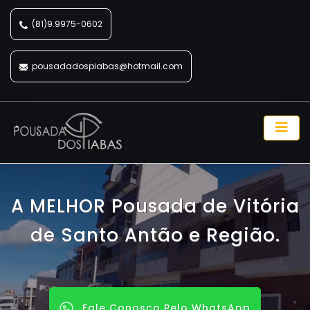
(81)9.9975-0602
pousadadospiabas@hotmail.com
A MELHOR Pousada de Vitória
de Santo Antão e Região.
Fale Conosco Pelo WhatsApp