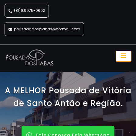
(81)9.9975-0602
pousadadospiabas@hotmail.com
A MELHOR Pousada de Vitória
de Santo Antão e Região.
Fale Conosco Pelo WhatsApp